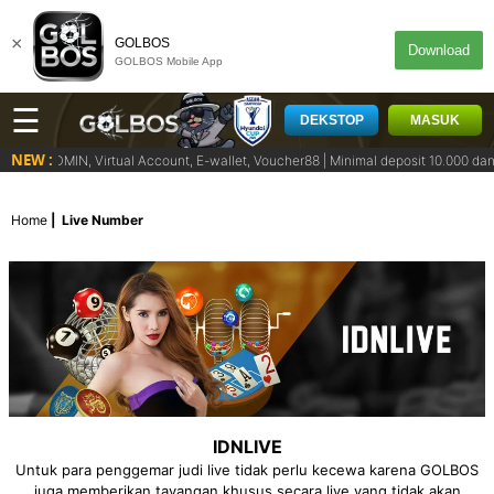
×
GOLBOS
Download
GOLBOS Mobile App
☰
DEKSTOP
MASUK
NEW :
PA BIAYA ADMIN, Virtual Account, E-wallet, Voucher88 | Minimal deposit 10
Home
Live Number
IDNLIVE
Untuk para penggemar judi live tidak perlu kecewa karena GOLBOS
juga memberikan tayangan khusus secara live yang tidak akan