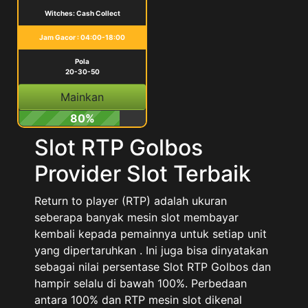
Witches: Cash Collect
Jam Gacor : 04:00-18:00
Pola
20-30-50
Mainkan
80%
Slot RTP Golbos
Provider Slot Terbaik
Return to player (RTP) adalah ukuran
seberapa banyak mesin slot membayar
kembali kepada pemainnya untuk setiap unit
yang dipertaruhkan . Ini juga bisa dinyatakan
sebagai nilai persentase Slot RTP Golbos dan
hampir selalu di bawah 100%. Perbedaan
antara 100% dan RTP mesin slot dikenal