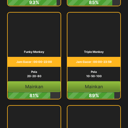
93%
85%
Funky Monkey
Triple Monkey
Jam Gacor : 00:00-22:00
Jam Gacor : 00:00-23:59
Pola
Pola
20-20-80
10-50-100
Mainkan
Mainkan
81%
89%