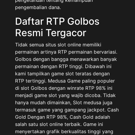
pengetahuan tentang kemampuan
pengembalian dana.
Daftar RTP Golbos
Resmi Tergacor
Tidak semua situs slot online memiliki
permainan artinya RTP permainan bervariasi.
Golbos dengan bangga menawarkan banyak
permainan dengan RTP tinggi. Dibawah ini
kami tampilkan game slot teratas dengan
RTP tertinggi. Medusa Game paling populer
di slot Golbos dengan winrate RTP 98% ini
menjadi game slot yang wajib dicoba. Tidak
hanya mudah dimainkan, Slot medusa juga
termasuk game yang gampang jackpot. Cash
Gold Dengan RTP 98%, Cash Gold adalah
salah satu slot online terbaik. Game ini
menyertakan grafik berkualitas tinggi yang