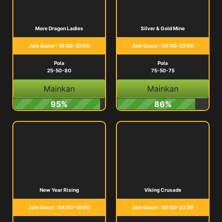
More Dragon Ladies
Silver & Gold Mine
Jam Gacor : 18:00-22:00
Jam Gacor : 06:00-22:00
Pola
Pola
25-50-80
75-50-75
Mainkan
Mainkan
95%
86%
New Year Rising
Viking Crusade
Jam Gacor : 04:00-18:00
Jam Gacor : 00:00-23:59