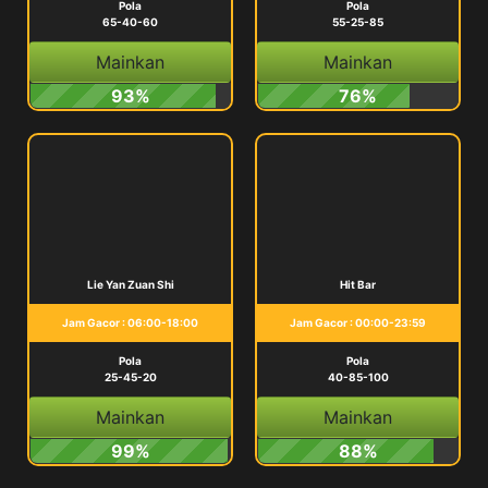
Pola
Pola
65-40-60
55-25-85
Mainkan
Mainkan
93%
76%
Lie Yan Zuan Shi
Hit Bar
Jam Gacor : 06:00-18:00
Jam Gacor : 00:00-23:59
Pola
Pola
25-45-20
40-85-100
Mainkan
Mainkan
99%
88%