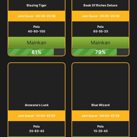
Blazing Tiger
Book Of Riches Deluxe
Jam Gacor : 00:00-23:59
Jam Gacor : 05:00-23:59
Pola
Pola
40-80-100
65-55-35
Mainkan
Mainkan
81%
79%
Arowana's Luck
Blue Wizard
Jam Gacor : 13:00-22:00
Jam Gacor : 00:00-23:59
Pola
Pola
35-85-45
15-25-45