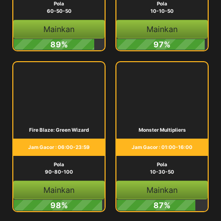
Pola
Pola
60-50-50
10-10-50
Mainkan
Mainkan
89%
97%
Fire Blaze: Green Wizard
Monster Multipliers
Jam Gacor : 06:00-23:59
Jam Gacor : 01:00-16:00
Pola
Pola
90-80-100
10-30-50
Mainkan
Mainkan
98%
87%