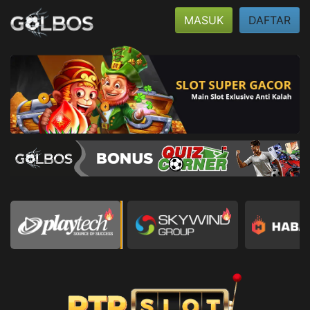
MASUK
DAFTAR