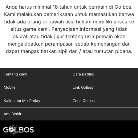
Anda harus minimal 18 tahun untuk bermain di Golbos.
Kami melakukan pemeriksaan untuk memastikan bahwa
tidak ada orang di bawah usia hukum memiliki akses ke
situs game kami. Penyediaan informasi yang tidak
akurat atau tidak jujur tentang usia pemain akan
mengakibatkan perampasan setiap kemenangan dan
dapat mengakibatkan sipil dan / atau tuntutan pidana.
Tentang kami
Cara Betting
Mobile
Link Golbos
Kalkulator Mix Parlay
Zona Golbos
Anti Blokir