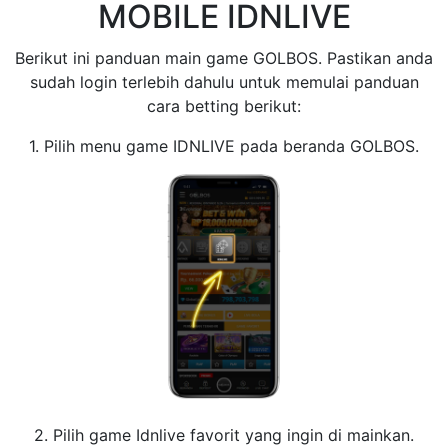
MOBILE IDNLIVE
Berikut ini panduan main game GOLBOS. Pastikan anda
sudah login terlebih dahulu untuk memulai panduan
cara betting berikut:
1. Pilih menu game IDNLIVE pada beranda GOLBOS.
2. Pilih game Idnlive favorit yang ingin di mainkan.