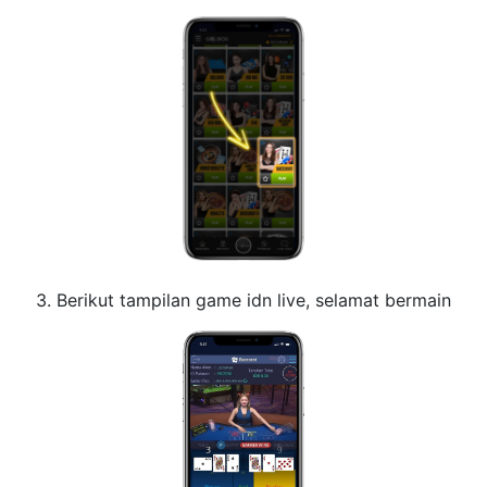
3. Berikut tampilan game idn live, selamat bermain