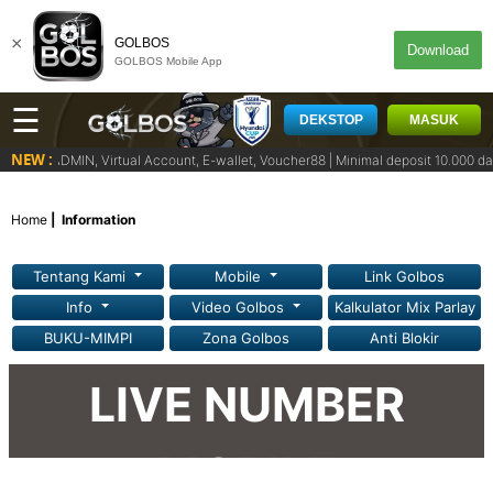
×
GOLBOS
Download
GOLBOS Mobile App
☰
DEKSTOP
MASUK
NEW :
PA BIAYA ADMIN, Virtual Account, E-wallet, Voucher88 | Minimal deposit 10
Home
Information
Tentang Kami
Mobile
Link Golbos
Info
Video Golbos
Kalkulator Mix Parlay
BUKU-MIMPI
Zona Golbos
Anti Blokir
LIVE NUMBER
MOBILE