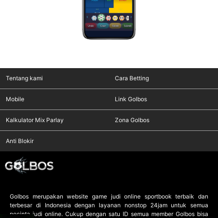
Tentang kami
Cara Betting
Mobile
Link Golbos
Kalkulator Mix Parlay
Zona Golbos
Anti Blokir
Golbos
merupakan website game judi online sportbook terbaik dan
terbesar di Indonesia dengan layanan nonstop 24jam untuk semua
pecinta judi online. Cukup dengan satu ID semua member Golbos bisa