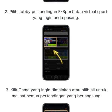
2. Pilih Lobby pertandingan E-Sport atau virtual sport
yang ingin anda pasang.
3. Klik Game yang ingin dimainkan atau pilih all untuk
melihat semua pertandingan yang berlangsung