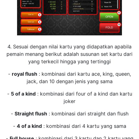
4. Sesuai dengan nilai kartu yang didapatkan apabila
pemain menang berikut adalah susunan set kartu dari
yang terkecil hingga yang tertinggi
-
royal flush
: kombinasi dari kartu ace, king, queen,
jack, dan 10 dengan jenis yang sama
-
5 of a kind
: kombinasi dari four of a kind dan kartu
joker
-
Straight flush
: kombinasi dari straight dan flush
-
4 of a kind
: kombinasi dari 4 kartu yang sama
-
Full house
: kombinasi dari 3 kartu dan 2 kartu yang