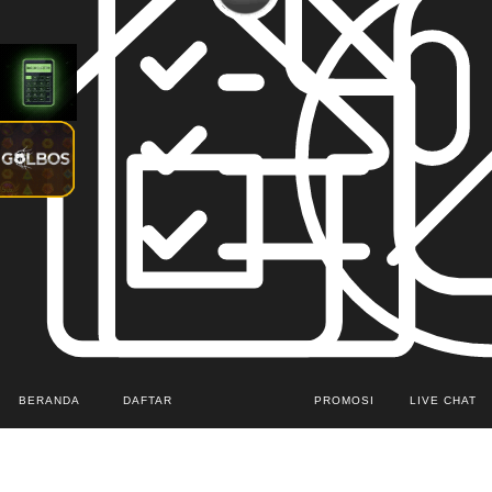
Merah - Hitam Sebesar pasangan : Rp 10.000
- Angka yang keluar :
MERAH
Pembayaran :
Rp 10.000 x Kei 5% = 500
Rp 10.000 x 2 = Rp 20.000
Kemenangan Potong Kei 5% dari pasangan = Rp 500
Total Kemenangn yang dibayar adalah = Rp 20.000 -
Rp 500 =
Rp 19.500
Tentang kami
Cara Betting
Mobile
Link Golbos
Kalkulator Mix Parlay
Zona Golbos
BERANDA
DAFTAR
PROMOSI
LIVE CHAT
Anti Blokir