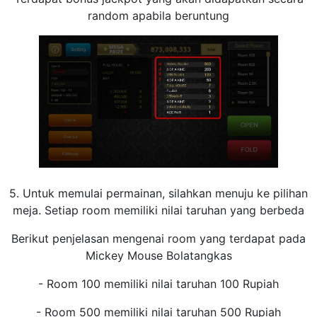
random apabila beruntung
5. Untuk memulai permainan, silahkan menuju ke pilihan
meja. Setiap room memiliki nilai taruhan yang berbeda
Berikut penjelasan mengenai room yang terdapat pada
Mickey Mouse Bolatangkas
- Room 100 memiliki nilai taruhan 100 Rupiah
- Room 500 memiliki nilai taruhan 500 Rupiah