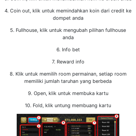
4. Coin out, klik untuk memindahkan koin dari credit ke
dompet anda
5. Fullhouse, klik untuk mengubah pilihan fullhouse
anda
6. Info bet
7. Reward info
8. Klik untuk memilih room permainan, setiap room
memiliki jumlah taruhan yang berbeda
9. Open, klik untuk membuka kartu
10. Fold, klik untung membuang kartu