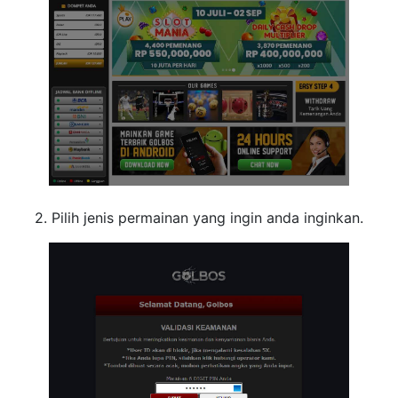
2. Pilih jenis permainan yang ingin anda inginkan.