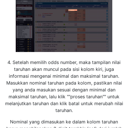
4. Setelah memilih odds number, maka tampilan nilai
taruhan akan muncul pada sisi kolom kiri, juga
informasi mengenai minimal dan maksimal taruhan.
Masukkan nominal taruhan pada kolom, pastikan nilai
yang anda masukan sesuai dengan minimal dan
maksimal taruhan, lalu klik ""proses taruhan"" untuk
melanjutkan taruhan dan klik batal untuk merubah nilai
taruhan.
Nominal yang dimasukan ke dalam kolom taruhan