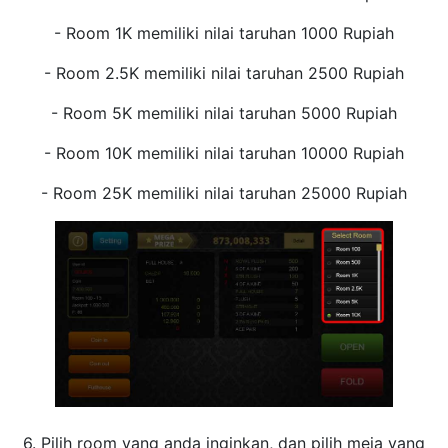
- Room 1K memiliki nilai taruhan 1000 Rupiah
- Room 2.5K memiliki nilai taruhan 2500 Rupiah
- Room 5K memiliki nilai taruhan 5000 Rupiah
- Room 10K memiliki nilai taruhan 10000 Rupiah
- Room 25K memiliki nilai taruhan 25000 Rupiah
6. Pilih room yang anda inginkan, dan pilih meja yang