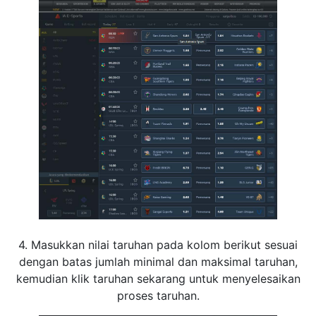
4. Masukkan nilai taruhan pada kolom berikut sesuai
dengan batas jumlah minimal dan maksimal taruhan,
kemudian klik taruhan sekarang untuk menyelesaikan
proses taruhan.